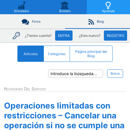
Simulador
Brokers
Aprende
Foros
Blog
¿Tienes cuenta?
ENTRA
¿Eres nuevo?
REGISTRO
Página principal del
Artículos
Categorías
Blog
Busca
Novedades Del Servicio
Operaciones limitadas con
restricciones – Cancelar una
operación si no se cumple una