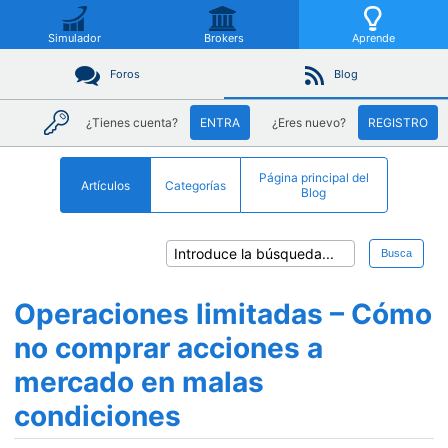
Simulador
Brokers
Aprende
Foros
Blog
¿Tienes cuenta?
ENTRA
¿Eres nuevo?
REGISTRO
Página principal del
Artículos
Categorías
Blog
Busca
Operaciones limitadas – Cómo
no comprar acciones a
mercado en malas
condiciones