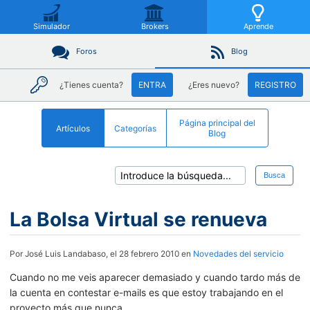
Simulador
Brokers
Aprende
Foros
Blog
¿Tienes cuenta?
ENTRA
¿Eres nuevo?
REGISTRO
Página principal del
Artículos
Categorías
Blog
Busca
La Bolsa Virtual se renueva
Por José Luis Landabaso, el 28 febrero 2010 en
Novedades del servicio
Cuando no me veis aparecer demasiado y cuando tardo más de
la cuenta en contestar e-mails es que estoy trabajando en el
proyecto más que nunca.