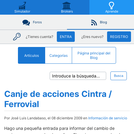
Simulador
Brokers
Aprende
Foros
Blog
¿Tienes cuenta?
ENTRA
¿Eres nuevo?
REGISTRO
Página principal del
Artículos
Categorías
Blog
Busca
Canje de acciones Cintra /
Ferrovial
Por José Luis Landabaso, el 08 diciembre 2009 en
Información de servicio
Hago una pequeña entrada para informar del cambio de