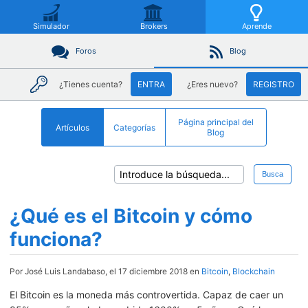
Simulador
Brokers
Aprende
Foros
Blog
¿Tienes cuenta?
ENTRA
¿Eres nuevo?
REGISTRO
Página principal del
Artículos
Categorías
Blog
Busca
¿Qué es el Bitcoin y cómo
funciona?
Por José Luis Landabaso, el 17 diciembre 2018 en
Bitcoin
,
Blockchain
El Bitcoin es la moneda más controvertida. Capaz de caer un