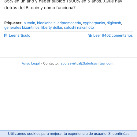
85% en un año y haber subido 1600% en 5 años. ¿Qué hay
detrás del Bitcoin y cómo funciona?
Etiquetas:
bitcoin
,
blockchain
,
criptomoneda
,
cypherpunks
,
digicash
,
generales bizantinos
,
liberty dollar
,
satoshi nakamoto
Leer artículo
Leer 6402 comentarios
Aviso Legal
- Contacto:
labolsavirtual@labolsavirtual.com
.
Utilizamos cookies para mejorar tu experiencia de usuario. Si continúas