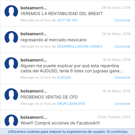
bolsamorri...
28 de Junio, 2016
VEREMOS LA RENTABILIDAD DEL BREXIT
Mensaje en el foro de
UK FTSE 100
Contestar
bolsamorri...
26 de Mayo, 2016
regresando al mercado mexicano
Mensaje en el foro de
DESARROLLADORA HOMEX
Contestar
bolsamorri...
18 de Mayo, 2016
Alguien me puede explicar por qué esta repentina
caída del AUDUSD, tenía 6 lotes con jugosas gana...
Mensaje en el foro de
AUDUSD
Contestar
bolsamorri...
18 de Mayo, 2016
PROBEMOS VENTAS DE CFD
Mensaje en el foro de
GRUPO BANORTE
Contestar
bolsamorri...
23 de Octubre, 2014
Wow!!! Compré acciones de Facebook!!!
Mensaje en el foro de
Facebook Meta
Contestar
Utilizamos cookies para mejorar tu experiencia de usuario. Si continúas