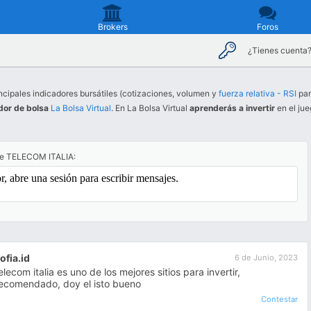
Brokers
Foros
¿Tienes cuenta
ncipales indicadores bursátiles (cotizaciones, volumen y
fuerza relativa - RSI
par
dor de bolsa
La Bolsa Virtual
. En La Bolsa Virtual
aprenderás a invertir
en el jue
re TELECOM ITALIA:
ofia.id
6 de Junio, 2023
elecom italia es uno de los mejores sitios para invertir,
ecomendado, doy el isto bueno
Contestar