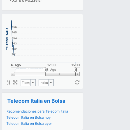
-0.018 € (-0.236%)
7.66
TELECOM ITALIA
7.65
7.64
7.63
7.62
7.61
6. Ago
12:00
15:00
6. Ago
Telecom Italia en Bolsa
Recomendaciones para Telecom Italia
Telecom Italia en Bolsa hoy
Telecom Italia en Bolsa ayer