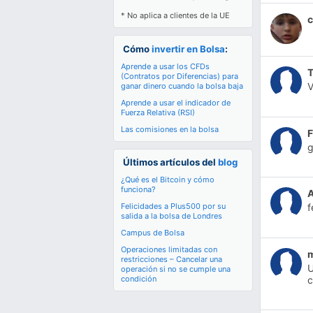
* No aplica a clientes de la UE
c
Cómo
invertir en Bolsa
:
Aprende a usar los CFDs
(Contratos por Diferencias) para
ganar dinero cuando la bolsa baja
Aprende a usar el indicador de
Fuerza Relativa (RSI)
Las comisiones en la bolsa
F
g
Últimos artículos del
blog
¿Qué es el Bitcoin y cómo
funciona?
A
Felicidades a Plus500 por su
f
salida a la bolsa de Londres
Campus de Bolsa
Operaciones limitadas con
restricciones – Cancelar una
U
operación si no se cumple una
c
condición