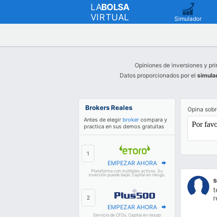
LA
BOLSA
VIRTUAL
Simulador
Opiniones de inversiones y pri
Datos proporcionados por el
simula
Brokers Reales
Opina sob
Antes de elegir
broker
compara y
practica en sus demos gratuitas
EMPEZAR AHORA
Plataforma con múltiples activos. Su
inversión puede bajar. Capital en riesgo.
s
t
r
EMPEZAR AHORA
Servicio de CFDs. Capital en riesgo