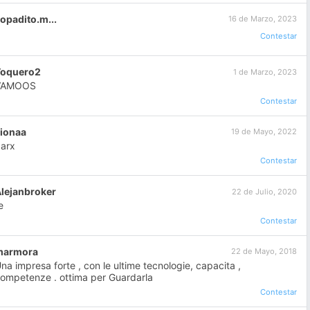
opadito.m...
16 de Marzo, 2023
Contestar
Toquero2
1 de Marzo, 2023
VAMOOS
Contestar
ionaa
19 de Mayo, 2022
arx
Contestar
lejanbroker
22 de Julio, 2020
e
Contestar
marmora
22 de Mayo, 2018
na impresa forte , con le ultime tecnologie, capacita ,
ompetenze . ottima per Guardarla
Contestar