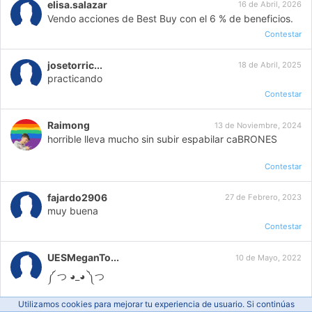
elisa.salazar
16 de Abril, 2026
Vendo acciones de Best Buy con el 6 % de beneficios.
Contestar
josetorric...
18 de Abril, 2025
practicando
Contestar
Raimong
13 de Noviembre, 2024
horrible lleva mucho sin subir espabilar caBRONES
Contestar
fajardo2906
27 de Febrero, 2023
muy buena
Contestar
UESMeganTo...
10 de Mayo, 2022
༼ つ ◕_◕ ༽つ
Contestar
Utilizamos cookies para mejorar tu experiencia de usuario. Si continúas