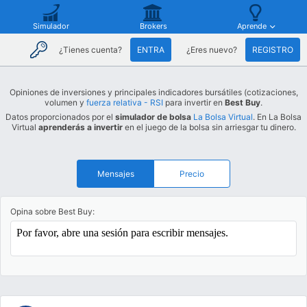
Simulador
Brokers
Aprende
¿Tienes cuenta?
ENTRA
¿Eres nuevo?
REGISTRO
Opiniones de inversiones y principales indicadores bursátiles (cotizaciones,
volumen y
fuerza relativa - RSI
para invertir en
Best Buy
.
Datos proporcionados por el
simulador de bolsa
La Bolsa Virtual
. En La Bolsa
Virtual
aprenderás a invertir
en el juego de la bolsa sin arriesgar tu dinero.
Mensajes
Precio
Opina sobre Best Buy: