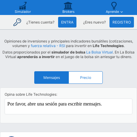
Simulador
Brokers
Aprende
¿Tienes cuenta?
ENTRA
¿Eres nuevo?
REGISTRO
Opiniones de inversiones y principales indicadores bursátiles (cotizaciones,
volumen y
fuerza relativa - RSI
para invertir en
Life Technologies
.
Datos proporcionados por el
simulador de bolsa
La Bolsa Virtual
. En La Bolsa
Virtual
aprenderás a invertir
en el juego de la bolsa sin arriesgar tu dinero.
Mensajes
Precio
Opina sobre Life Technologies: