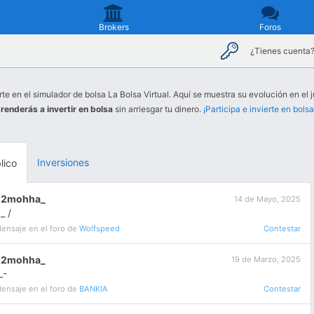
Brokers
Foros
¿Tienes cuenta
rte en el simulador de bolsa La Bolsa Virtual. Aquí se muestra su evolución en el j
renderás a invertir en bolsa
sin arriesgar tu dinero.
¡Participa e invierte en bolsa
Inversiones
lico
22mohha_
14 de Mayo, 2025
 _ /
ensaje en el foro de
Wolfspeed
Contestar
22mohha_
19 de Marzo, 2025
_-
ensaje en el foro de
BANKIA
Contestar