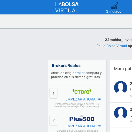
LA
BOLSA
VIRTUAL
Simulador
22mohha_
invie
En
La Bolsa Virtual
ap
Brokers Reales
Muro púb
Antes de elegir
broker
compara y
practica en sus demos gratuitas
/
M
EMPEZAR AHORA
Plataforma con múltiples activos. Su
inversión puede bajar. Capital en riesgo.
-
M
EMPEZAR AHORA
Servicio de CFDs. Capital en riesgo