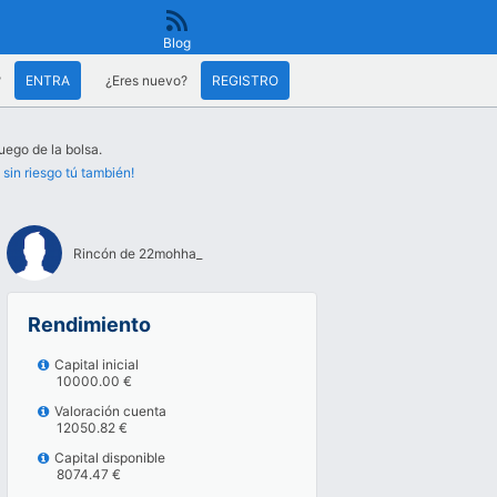
Blog
?
ENTRA
¿Eres nuevo?
REGISTRO
uego de la bolsa.
 sin riesgo tú también!
Rincón de 22mohha_
Rendimiento
Capital inicial
10000.00 €
Valoración cuenta
12050.82 €
Capital disponible
8074.47 €