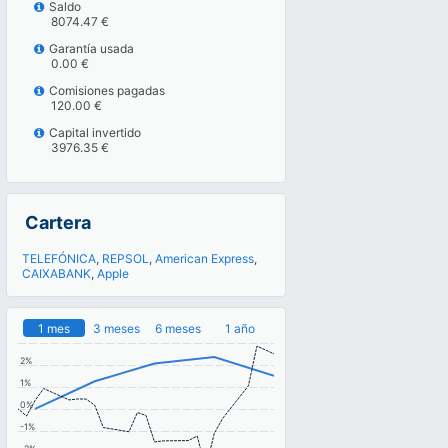
Saldo
8074.47 €
Garantía usada
0.00 €
Comisiones pagadas
120.00 €
Capital invertido
3976.35 €
Cartera
TELEFÓNICA
,
REPSOL
,
American Express
,
CAIXABANK
,
Apple
1 mes
3 meses
6 meses
1 año
2%
1%
0%
-1%