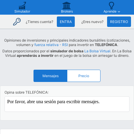
Simulador
Brokers
Aprende
¿Tienes cuenta?
ENTRA
¿Eres nuevo?
REGISTRO
Opiniones de inversiones y principales indicadores bursátiles (cotizaciones,
volumen y
fuerza relativa - RSI
para invertir en
TELEFÓNICA
.
Datos proporcionados por el
simulador de bolsa
La Bolsa Virtual
. En La Bolsa
Virtual
aprenderás a invertir
en el juego de la bolsa sin arriesgar tu dinero.
Mensajes
Precio
Opina sobre TELEFÓNICA: