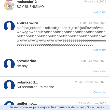
moiseslm12
10 de Abril, 2026
SOY BUENISIMO
Contestar
andresrodrii
18 de Febrero, 2026
hiafsoafjoefaofaoisdfosdfjfdsodsbjfsdfsjsbjfewbofwoe
wbweggwbeguebbbbbbbbbbbbbbbbbbbbbbbbbbbb
bbbbbbbbbbbbbbbbbbbbbbbbbbbbbbbbbbbbbbbw
wwwwwwwwwwwwwwwwweeeeeeeeeeeeeeeeeeeeee
eeeeeeeeeeeeeeeeeooooooooooooooooooooou
Contestar
arevolorioo
4 de Febrero, 2026
de hoy
Contestar
pelayo.rod...
25 de Noviembre, 2025
Su recontraputa madre
Contestar
guillermo....
28 de Octubre, 2025
Utilizamos cookies para mejorar tu experiencia de usuario. Si continúas
f