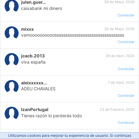
julen.guer...
28 de Mayo, 2026
caixabank mi dinero
Contestar
mixxx
26 de Mayo, 2026
vamoooooooooossssssssssssssssssssssssssssssss
Contestar
jcacb.2013
28 de Abril, 2026
viva españa
Contestar
aleixxxxxx...
7 de Abril, 2026
ADEU CHAVALES
Contestar
IzanPortugal
23 de Febrero, 2026
Tienes razón lo perderás todo
Contestar
Utilizamos cookies para mejorar tu experiencia de usuario. Si continúas
veraamador...
10 de Febrero, 2026