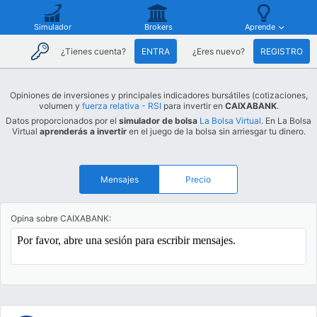
Simulador
Brokers
Aprende
¿Tienes cuenta?
ENTRA
¿Eres nuevo?
REGISTRO
Opiniones de inversiones y principales indicadores bursátiles (cotizaciones,
volumen y
fuerza relativa - RSI
para invertir en
CAIXABANK
.
Datos proporcionados por el
simulador de bolsa
La Bolsa Virtual
. En La Bolsa
Virtual
aprenderás a invertir
en el juego de la bolsa sin arriesgar tu dinero.
Mensajes
Precio
Opina sobre CAIXABANK: