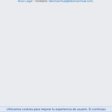
Aviso Legal
- Contacto:
labolsavirtual@labolsavirtual.com
.
Utilizamos cookies para mejorar tu experiencia de usuario. Si continúas