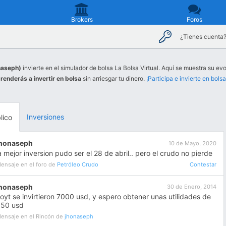
Brokers
Foros
¿Tienes cuenta
naseph)
invierte en el simulador de bolsa La Bolsa Virtual. Aquí se muestra su evo
renderás a invertir en bolsa
sin arriesgar tu dinero.
¡Participa e invierte en bolsa
Inversiones
lico
jhonaseph
10 de Mayo, 2020
a mejor inversion pudo ser el 28 de abril.. pero el crudo no pierde
ensaje en el foro de
Petróleo Crudo
Contestar
jhonaseph
30 de Enero, 2014
oyt se invirtieron 7000 usd, y espero obtener unas utilidades de
350 usd
ensaje en el Rincón de
jhonaseph