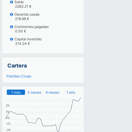
Saldo
2283.21 €
Garantía usada
218.68 €
Comisiones pagadas
0.00 €
Capital invertido
314.24 €
Cartera
Petróleo Crudo
1 mes
3 meses
6 meses
1 año
2%
1%
0%
-1%
-2%