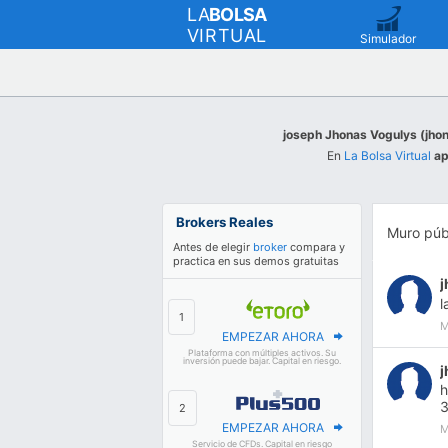
LA
BOLSA
VIRTUAL
Simulador
joseph Jhonas Vogulys (jho
En
La Bolsa Virtual
ap
Brokers Reales
Muro púb
Antes de elegir
broker
compara y
practica en sus demos gratuitas
l
M
EMPEZAR AHORA
Plataforma con múltiples activos. Su
inversión puede bajar. Capital en riesgo.
h
EMPEZAR AHORA
M
Servicio de CFDs. Capital en riesgo