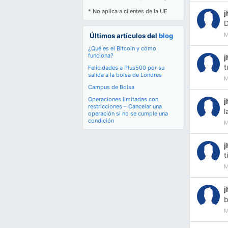
* No aplica a clientes de la UE
D
M
Últimos artículos del
blog
¿Qué es el Bitcoin y cómo
funciona?
t
Felicidades a Plus500 por su
salida a la bolsa de Londres
M
Campus de Bolsa
Operaciones limitadas con
restricciones – Cancelar una
l
operación si no se cumple una
condición
M
t
M
b
M