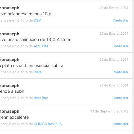
jhonaseph
21 de Enero, 2014
sm holandesa menos 10 p
ensaje en el foro de
DSM
Contestar
jhonaseph
21 de Enero, 2014
uvo una disminucion de 13 % Alstom
ensaje en el foro de
ALSTOM
Contestar
jhonaseph
21 de Enero, 2014
a plata es un bien esencial subira
ensaje en el foro de
Plata
Contestar
jhonaseph
21 de Enero, 2014
iende a subir
ensaje en el foro de
Best Buy
Contestar
jhonaseph
13 de Septiembre, 2012
ienn excelente
ensaje en el foro de
CLÍNICA BAVIERA
Contestar