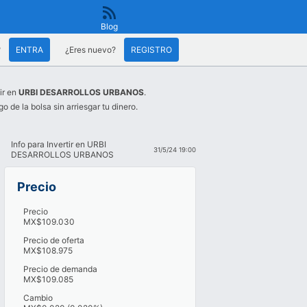
Blog
?
ENTRA
¿Eres nuevo?
REGISTRO
ir en
URBI DESARROLLOS URBANOS
.
go de la bolsa sin arriesgar tu dinero.
Info para Invertir en URBI
31/5/24 19:00
DESARROLLOS URBANOS
Precio
Precio
MX$109.030
Precio de oferta
MX$108.975
Precio de demanda
MX$109.085
Cambio