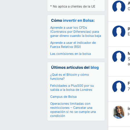
* No aplica a clientes de la UE
G
Cómo
invertir en Bolsa
:
Aprende a usar los CFDs
p
(Contratos por Diferencias) para
E
ganar dinero cuando la bolsa baja
Aprende a usar el indicador de
Fuerza Relativa (RSI)
M
Las comisiones en la bolsa
S
Últimos artículos del
blog
¿Qué es el Bitcoin y cómo
funciona?
Felicidades a Plus500 por su
7
salida a la bolsa de Londres
Campus de Bolsa
Operaciones limitadas con
restricciones – Cancelar una
i
operación si no se cumple una
H
condición