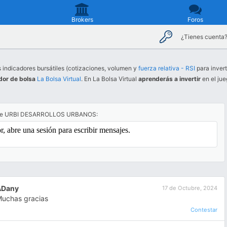
Brokers
Foros
¿Tienes cuenta
s indicadores bursátiles (cotizaciones, volumen y
fuerza relativa - RSI
para invert
dor de bolsa
La Bolsa Virtual
. En La Bolsa Virtual
aprenderás a invertir
en el jue
bre URBI DESARROLLOS URBANOS:
ADany
17 de Octubre, 2024
uchas gracias
Contestar