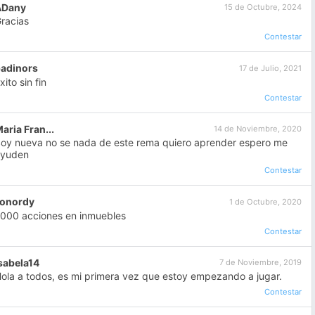
ADany
15 de Octubre, 2024
racias
Contestar
adinors
17 de Julio, 2021
xito sin fin
Contestar
aria Fran...
14 de Noviembre, 2020
oy nueva no se nada de este rema quiero aprender espero me
ayuden
Contestar
Fonordy
1 de Octubre, 2020
000 acciones en inmuebles
Contestar
sabela14
7 de Noviembre, 2019
ola a todos, es mi primera vez que estoy empezando a jugar.
Contestar