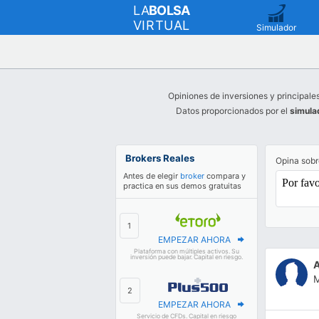
LA
BOLSA
VIRTUAL
Simulador
Opiniones de inversiones y principale
Datos proporcionados por el
simula
Brokers Reales
Opina so
Antes de elegir
broker
compara y
practica en sus demos gratuitas
EMPEZAR AHORA
Plataforma con múltiples activos. Su
inversión puede bajar. Capital en riesgo.
M
EMPEZAR AHORA
Servicio de CFDs. Capital en riesgo