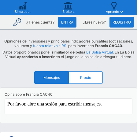
Simulador
Brokers
Aprende
¿Tienes cuenta?
ENTRA
¿Eres nuevo?
REGISTRO
Opiniones de inversiones y principales indicadores bursátiles (cotizaciones,
volumen y
fuerza relativa - RSI
para invertir en
Francia CAC40
.
Datos proporcionados por el
simulador de bolsa
La Bolsa Virtual
. En La Bolsa
Virtual
aprenderás a invertir
en el juego de la bolsa sin arriesgar tu dinero.
Mensajes
Precio
Opina sobre Francia CAC40: