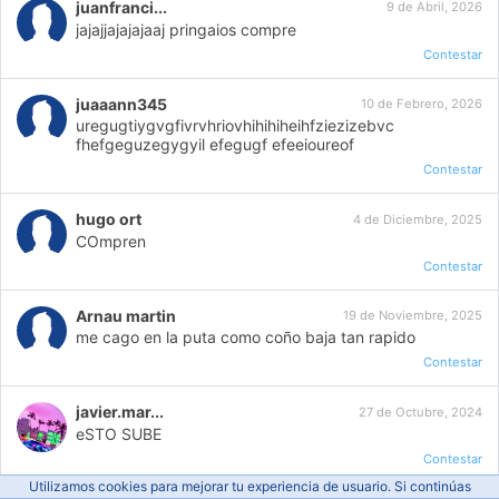
juanfranci...
9 de Abril, 2026
jajajjajajajaaj pringaios compre
Contestar
juaaann345
10 de Febrero, 2026
uregugtiygvgfivrvhriovhihihiheihfziezizebvc
fhefgeguzegygyil efegugf efeeioureof
Contestar
hugo ort
4 de Diciembre, 2025
COmpren
Contestar
Arnau martin
19 de Noviembre, 2025
me cago en la puta como coño baja tan rapido
Contestar
javier.mar...
27 de Octubre, 2024
eSTO SUBE
Contestar
Utilizamos cookies para mejorar tu experiencia de usuario. Si continúas