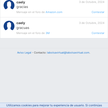
caely
3 de Octubre, 2024
gracias
Mensaje en el foro de
Amazon.com
Contestar
caely
3 de Octubre, 2024
gracuas
Mensaje en el foro de
3M
Contestar
Aviso Legal
- Contacto:
labolsavirtual@labolsavirtual.com
.
Utilizamos cookies para mejorar tu experiencia de usuario. Si continúas