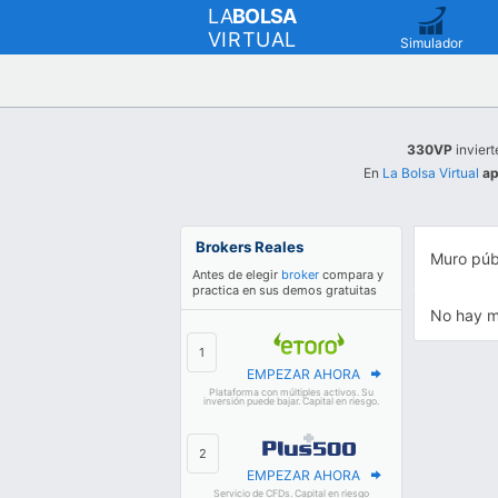
LA
BOLSA
VIRTUAL
Simulador
330VP
inviert
En
La Bolsa Virtual
ap
Brokers Reales
Muro púb
Antes de elegir
broker
compara y
practica en sus demos gratuitas
No hay m
EMPEZAR AHORA
Plataforma con múltiples activos. Su
inversión puede bajar. Capital en riesgo.
EMPEZAR AHORA
Servicio de CFDs. Capital en riesgo