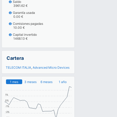
Saldo
3961.62 €
Garantía usada
0.00 €
Comisiones pagadas
10.00 €
Capital invertido
1468.13 €
Cartera
TELECOM ITALIA
,
Advanced Micro Devices
1 mes
3 meses
6 meses
1 año
1%
0%
-1%
-2%