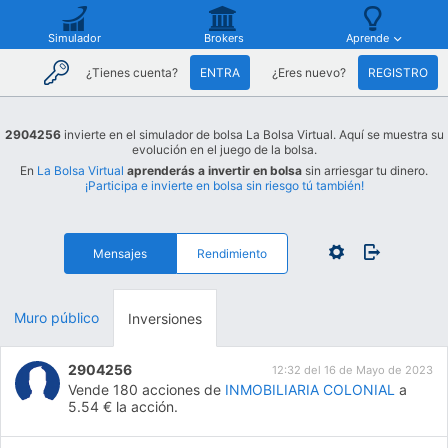
Simulador
Brokers
Aprende
¿Tienes cuenta?
ENTRA
¿Eres nuevo?
REGISTRO
2904256
invierte en el simulador de bolsa La Bolsa Virtual. Aquí se muestra su
evolución en el juego de la bolsa.
En
La Bolsa Virtual
aprenderás a invertir en bolsa
sin arriesgar tu dinero.
¡Participa e invierte en bolsa sin riesgo tú también!
Mensajes
Rendimiento
Muro público
Inversiones
2904256
12:32 del 16 de Mayo de 2023
Vende 180 acciones de
INMOBILIARIA COLONIAL
a
5.54 € la acción.