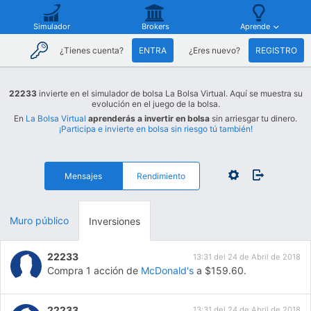
Simulador
Brokers
Aprende
¿Tienes cuenta?
ENTRA
¿Eres nuevo?
REGISTRO
22233
invierte en el simulador de bolsa La Bolsa Virtual. Aquí se muestra su
evolución en el juego de la bolsa.
En
La Bolsa Virtual
aprenderás a invertir en bolsa
sin arriesgar tu dinero.
¡Participa e invierte en bolsa sin riesgo tú también!
Mensajes
Rendimiento
Muro público
Inversiones
22233
13:31 del 24 de Abril de 2018
Compra 1 acción de
McDonald's
a $159.60.
22233
13:31 del 24 de Abril de 2018