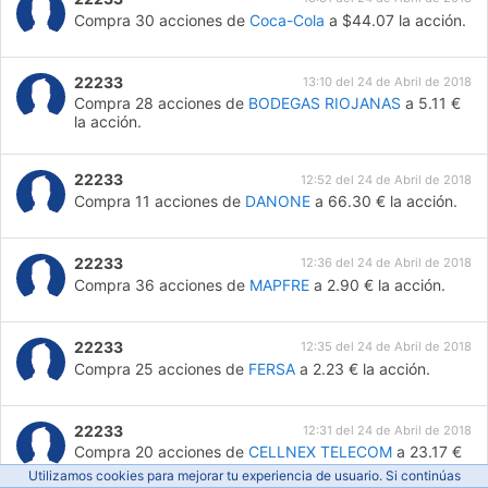
Compra 30 acciones de
Coca-Cola
a $44.07 la acción.
22233
13:10 del 24 de Abril de 2018
Compra 28 acciones de
BODEGAS RIOJANAS
a 5.11 €
la acción.
22233
12:52 del 24 de Abril de 2018
Compra 11 acciones de
DANONE
a 66.30 € la acción.
22233
12:36 del 24 de Abril de 2018
Compra 36 acciones de
MAPFRE
a 2.90 € la acción.
22233
12:35 del 24 de Abril de 2018
Compra 25 acciones de
FERSA
a 2.23 € la acción.
22233
12:31 del 24 de Abril de 2018
Compra 20 acciones de
CELLNEX TELECOM
a 23.17 €
la acción.
Utilizamos cookies para mejorar tu experiencia de usuario. Si continúas