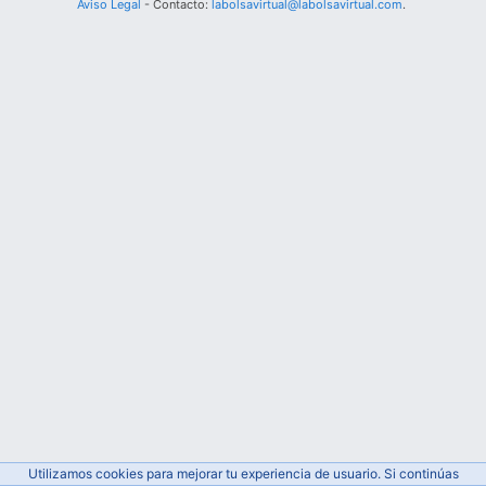
Aviso Legal
- Contacto:
labolsavirtual@labolsavirtual.com
.
Utilizamos cookies para mejorar tu experiencia de usuario. Si continúas