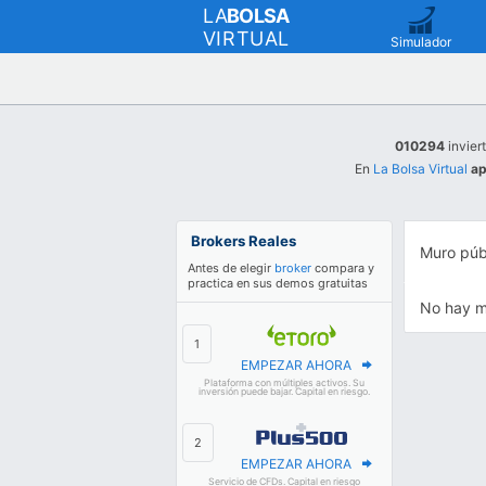
LA
BOLSA
VIRTUAL
Simulador
010294
inviert
En
La Bolsa Virtual
ap
Brokers Reales
Muro púb
Antes de elegir
broker
compara y
practica en sus demos gratuitas
No hay m
EMPEZAR AHORA
Plataforma con múltiples activos. Su
inversión puede bajar. Capital en riesgo.
EMPEZAR AHORA
Servicio de CFDs. Capital en riesgo