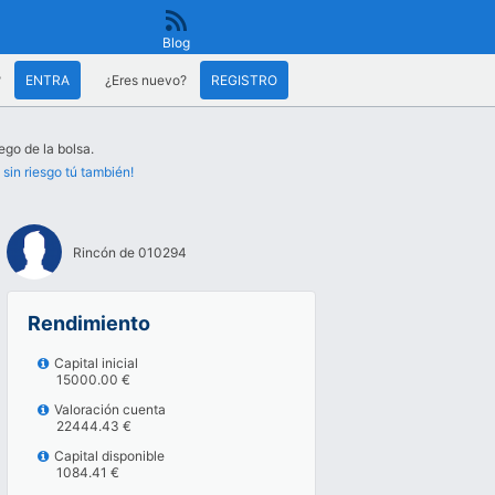
Blog
?
ENTRA
¿Eres nuevo?
REGISTRO
ego de la bolsa.
 sin riesgo tú también!
Rincón de 010294
Rendimiento
Capital inicial
15000.00 €
Valoración cuenta
22444.43 €
Capital disponible
1084.41 €