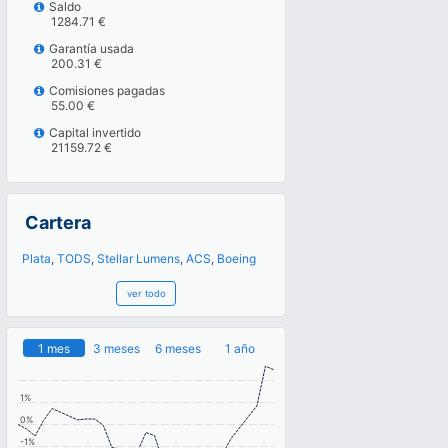
Saldo
1284.71 €
Garantía usada
200.31 €
Comisiones pagadas
55.00 €
Capital invertido
21159.72 €
Cartera
Plata
,
TODS
,
Stellar Lumens
,
ACS
,
Boeing
ver todo
1 mes
3 meses
6 meses
1 año
1%
0%
-1%