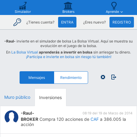
Simulador
Brokers
Aprende
¿Tienes cuenta?
ENTRA
¿Eres nuevo?
REGISTRO
-Raul-
invierte en el simulador de bolsa La Bolsa Virtual. Aquí se muestra su
evolución en el juego de la bolsa.
En
La Bolsa Virtual
aprenderás a invertir en bolsa
sin arriesgar tu dinero.
¡Participa e invierte en bolsa sin riesgo tú también!
Mensajes
Rendimiento
Muro público
Inversiones
-Raul-
08:19 del 19 de Marzo de 2014
BROKER
Compra 120 acciones de
CAF
a 386.005 la
acción