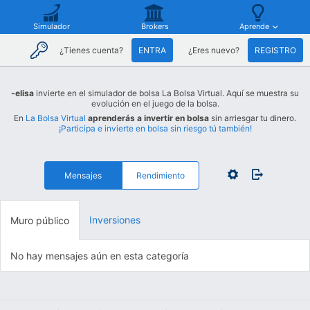
Simulador
Brokers
Aprende
¿Tienes cuenta?
ENTRA
¿Eres nuevo?
REGISTRO
-elisa
invierte en el simulador de bolsa La Bolsa Virtual. Aquí se muestra su
evolución en el juego de la bolsa.
En
La Bolsa Virtual
aprenderás a invertir en bolsa
sin arriesgar tu dinero.
¡Participa e invierte en bolsa sin riesgo tú también!
Mensajes
Rendimiento
Inversiones
Muro público
No hay mensajes aún en esta categoría