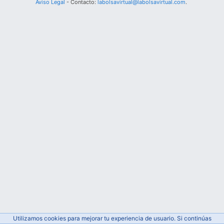
Aviso Legal
- Contacto:
labolsavirtual@labolsavirtual.com
.
Utilizamos cookies para mejorar tu experiencia de usuario. Si continúas