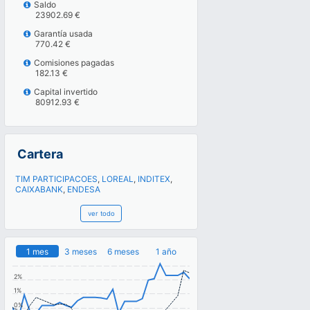
Saldo
23902.69 €
Garantía usada
770.42 €
Comisiones pagadas
182.13 €
Capital invertido
80912.93 €
Cartera
TIM PARTICIPACOES
,
LOREAL
,
INDITEX
,
CAIXABANK
,
ENDESA
ver todo
1 mes
3 meses
6 meses
1 año
2%
1%
0%