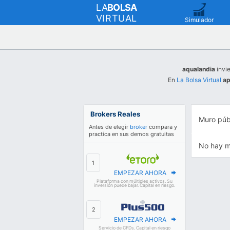
LA
BOLSA
VIRTUAL
Simulador
aqualandia
invie
En
La Bolsa Virtual
ap
Brokers Reales
Muro púb
Antes de elegir
broker
compara y
practica en sus demos gratuitas
No hay m
EMPEZAR AHORA
Plataforma con múltiples activos. Su
inversión puede bajar. Capital en riesgo.
EMPEZAR AHORA
Servicio de CFDs. Capital en riesgo