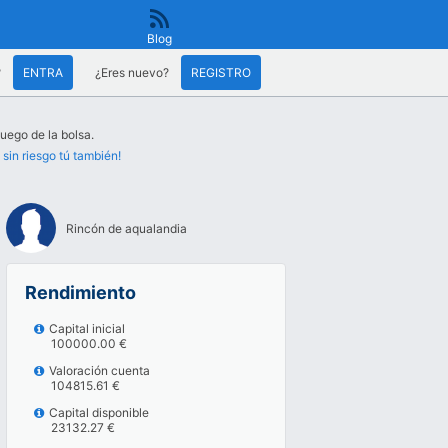
Blog
?
ENTRA
¿Eres nuevo?
REGISTRO
juego de la bolsa.
 sin riesgo tú también!
Rincón de aqualandia
Rendimiento
Capital inicial
100000.00 €
Valoración cuenta
104815.61 €
Capital disponible
23132.27 €