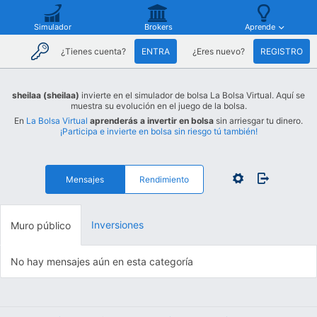
Simulador
Brokers
Aprende
¿Tienes cuenta?
ENTRA
¿Eres nuevo?
REGISTRO
sheilaa (sheilaa)
invierte en el simulador de bolsa La Bolsa Virtual. Aquí se
muestra su evolución en el juego de la bolsa.
En
La Bolsa Virtual
aprenderás a invertir en bolsa
sin arriesgar tu dinero.
¡Participa e invierte en bolsa sin riesgo tú también!
Mensajes
Rendimiento
Inversiones
Muro público
No hay mensajes aún en esta categoría