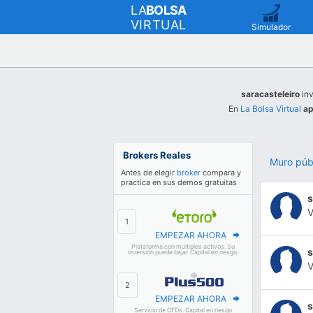
LA
BOLSA
VIRTUAL
Simulador
saracasteleiro
inv
En
La Bolsa Virtual
ap
Brokers Reales
Muro púb
Antes de elegir
broker
compara y
practica en sus demos gratuitas
s
EMPEZAR AHORA
Plataforma con múltiples activos. Su
s
inversión puede bajar. Capital en riesgo.
EMPEZAR AHORA
s
Servicio de CFDs. Capital en riesgo