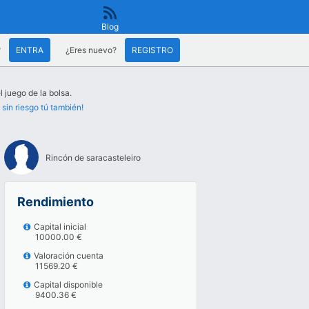
Blog
?
ENTRA
¿Eres nuevo?
REGISTRO
l juego de la bolsa.
 sin riesgo tú también!
Rincón de saracasteleiro
Rendimiento
Capital inicial
10000.00 €
Valoración cuenta
11569.20 €
Capital disponible
9400.36 €