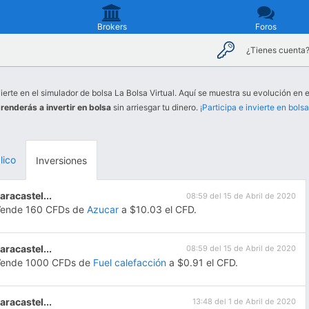
Brokers
Foros
¿Tienes cuenta
ierte en el simulador de bolsa La Bolsa Virtual. Aquí se muestra su evolución en e
renderás a invertir en bolsa
sin arriesgar tu dinero.
¡Participa e invierte en bolsa
lico
Inversiones
aracastel...
08:59 del 15 de Abril de 2020
Vende 160 CFDs de
Azucar
a $10.03 el CFD.
aracastel...
08:59 del 15 de Abril de 2020
Vende 1000 CFDs de
Fuel calefacción
a $0.91 el CFD.
aracastel...
13:48 del 1 de Abril de 2020