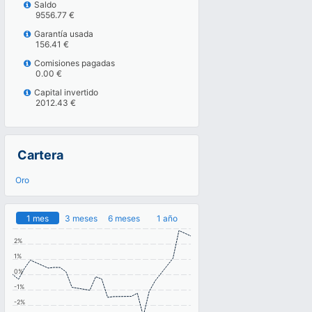
Saldo
9556.77 €
Garantía usada
156.41 €
Comisiones pagadas
0.00 €
Capital invertido
2012.43 €
Cartera
Oro
1 mes
3 meses
6 meses
1 año
2%
1%
0%
-1%
-2%