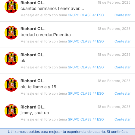
Richard Cl...
18 de Febrero, 2025
cuantos hermanos tiene? aver....
Mensaje en el foro con tema
GRUPO CLASE 4º ESO
Contestar
Richard Cl...
18 de Febrero, 2025
berdad o verdad?mentira
Mensaje en el foro con tema
GRUPO CLASE 4º ESO
Contestar
Richard Cl...
18 de Febrero, 2025
ok
Mensaje en el foro con tema
GRUPO CLASE 4º ESO
Contestar
Richard Cl...
18 de Febrero, 2025
ok, te llamo a y 15
Mensaje en el foro con tema
GRUPO CLASE 4º ESO
Contestar
Richard Cl...
18 de Febrero, 2025
jimmy, shut up
Mensaje en el foro con tema
GRUPO CLASE 4º ESO
Contestar
Utilizamos cookies para mejorar tu experiencia de usuario. Si continúas
Richard Cl...
18 de Febrero, 2025