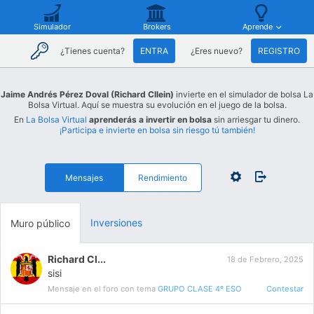
Simulador
Brokers
Aprende
¿Tienes cuenta?
ENTRA
¿Eres nuevo?
REGISTRO
Jaime Andrés Pérez Doval (Richard Cllein)
invierte en el simulador de bolsa La
Bolsa Virtual. Aquí se muestra su evolución en el juego de la bolsa.
En
La Bolsa Virtual
aprenderás a invertir en bolsa
sin arriesgar tu dinero.
¡Participa e invierte en bolsa sin riesgo tú también!
Mensajes
Rendimiento
Inversiones
Muro público
Richard Cl...
18 de Febrero, 2025
sisi
Mensaje en el foro con tema
GRUPO CLASE 4º ESO
Contestar