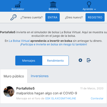
Simulador
Brokers
Aprende
¿Tienes cuenta?
ENTRA
¿Eres nuevo?
REGISTRO
Portafolio5
invierte en el simulador de bolsa La Bolsa Virtual. Aquí se muestra su
evolución en el juego de la bolsa.
En
La Bolsa Virtual
aprenderás a invertir en bolsa
sin arriesgar tu dinero.
¡Participa e invierte en bolsa sin riesgo tú también!
Mensajes
Rendimiento
Inversiones
Muro público
Portafolio5
11 de Marzo, 2020
malparidos hagan algo con el COVID-9
Mensaje en el foro de
GSK GLAXOSMITHKLINE
Contestar