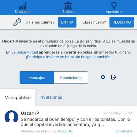
Simulador
Brokers
Aprende
¿Tienes cuenta?
ENTRA
¿Eres nuevo?
REGISTRO
OscarHP
invierte en el simulador de bolsa La Bolsa Virtual. Aquí se muestra su
evolución en el juego de la bolsa.
En
La Bolsa Virtual
aprenderás a invertir en bolsa
sin arriesgar tu dinero.
¡Participa e invierte en bolsa sin riesgo tú también!
Mensajes
Rendimiento
Inversiones
Muro público
OscarHP
24 de Mayo, 2014
Se hacerca el buen tiempo, y con el los turistas. Con lo
que el capital invertido aumentara, ya q...
Mensaje en el foro de
VUELING
Contestar