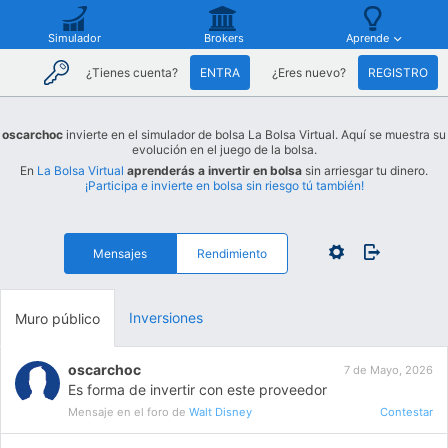
Simulador
Brokers
Aprende
¿Tienes cuenta?
ENTRA
¿Eres nuevo?
REGISTRO
oscarchoc
invierte en el simulador de bolsa La Bolsa Virtual. Aquí se muestra su
evolución en el juego de la bolsa.
En
La Bolsa Virtual
aprenderás a invertir en bolsa
sin arriesgar tu dinero.
¡Participa e invierte en bolsa sin riesgo tú también!
Mensajes
Rendimiento
Inversiones
Muro público
oscarchoc
7 de Mayo, 2026
Es forma de invertir con este proveedor
Mensaje en el foro de
Walt Disney
Contestar