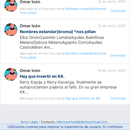
Omar Icón
12 de Junio, 2026
Mensaje en el foro con tema
Nombres estandar(broma)
Contestar
*nos pillan
Omar Icón
12 de Junio, 2026
Nombres estandar(broma) *nos pillan
Elba GinónCasimilo LamataAquiles BailoRosa
MelanoDebora MelanoAgapito CortoAquiles
CastroMiren Am...
Mensaje en el foro con tema
Nombres estandar(broma)
Contestar
*nos pillan
Omar Icón
10 de Junio, 2026
Hay que invertir en KK.
Kerry Kapija y Kerry Kaverga, finalmente se
autoproclaman pajeros al fallo. En su gran empresa
KK...
Mensaje en el foro con tema
Hay que invertir en KK.
Contestar
Aviso Legal
- Contacto:
labolsavirtual@labolsavirtual.com
.
Utilizamos cookies para mejorar tu experiencia de usuario. Si continúas