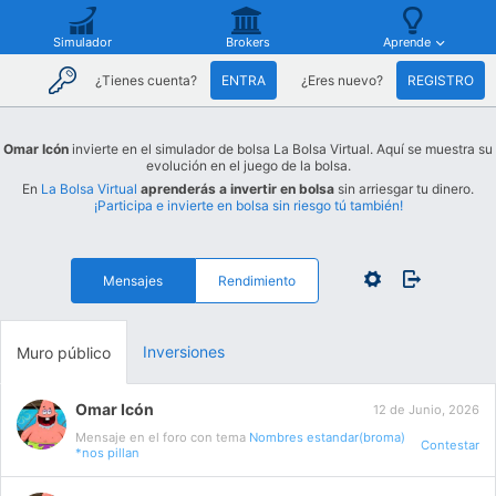
Simulador
Brokers
Aprende
¿Tienes cuenta?
ENTRA
¿Eres nuevo?
REGISTRO
Omar Icón
invierte en el simulador de bolsa La Bolsa Virtual. Aquí se muestra su
evolución en el juego de la bolsa.
En
La Bolsa Virtual
aprenderás a invertir en bolsa
sin arriesgar tu dinero.
¡Participa e invierte en bolsa sin riesgo tú también!
Mensajes
Rendimiento
Inversiones
Muro público
Omar Icón
12 de Junio, 2026
Mensaje en el foro con tema
Nombres estandar(broma)
Contestar
*nos pillan