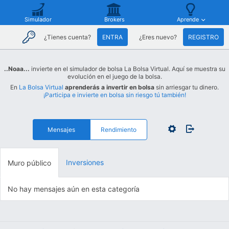
Simulador
Brokers
Aprende
¿Tienes cuenta?
ENTRA
¿Eres nuevo?
REGISTRO
..Noaa...
invierte en el simulador de bolsa La Bolsa Virtual. Aquí se muestra su
evolución en el juego de la bolsa.
En
La Bolsa Virtual
aprenderás a invertir en bolsa
sin arriesgar tu dinero.
¡Participa e invierte en bolsa sin riesgo tú también!
Mensajes
Rendimiento
Inversiones
Muro público
No hay mensajes aún en esta categoría