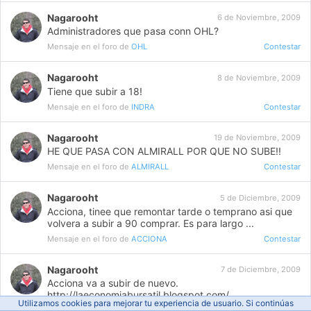
Nagarooht
6 de Noviembre, 2009
Administradores que pasa conn OHL?
Mensaje en el foro de
OHL
Contestar
Nagarooht
8 de Noviembre, 2009
Tiene que subir a 18!
Mensaje en el foro de
INDRA
Contestar
Nagarooht
19 de Noviembre, 2009
HE QUE PASA CON ALMIRALL POR QUE NO SUBE!!
Mensaje en el foro de
ALMIRALL
Contestar
Nagarooht
5 de Diciembre, 2009
Acciona, tinee que remontar tarde o temprano asi que
volvera a subir a 90 comprar. Es para largo ...
Mensaje en el foro de
ACCIONA
Contestar
Nagarooht
7 de Diciembre, 2009
Acciona va a subir de nuevo.
http://laeconomiabursatil.blogspot.com/
Utilizamos cookies para mejorar tu experiencia de usuario. Si continúas
Mensaje en el foro de
ACCIONA
Contestar