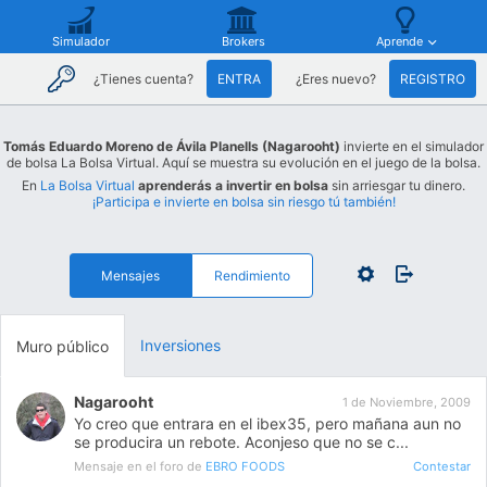
Simulador
Brokers
Aprende
¿Tienes cuenta?
ENTRA
¿Eres nuevo?
REGISTRO
Tomás Eduardo Moreno de Ávila Planells (Nagarooht)
invierte en el simulador
de bolsa La Bolsa Virtual. Aquí se muestra su evolución en el juego de la bolsa.
En
La Bolsa Virtual
aprenderás a invertir en bolsa
sin arriesgar tu dinero.
¡Participa e invierte en bolsa sin riesgo tú también!
Mensajes
Rendimiento
Inversiones
Muro público
Nagarooht
1 de Noviembre, 2009
Yo creo que entrara en el ibex35, pero mañana aun no
se producira un rebote. Aconjeso que no se c...
Mensaje en el foro de
EBRO FOODS
Contestar