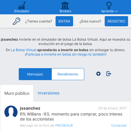
Simulador
Brokers
Aprende
¿Tienes cuenta?
ENTRA
¿Eres nuevo?
REGISTRO
jssanchez
invierte en el simulador de bolsa La Bolsa Virtual. Aquí se muestra su
evolución en el juego de la bolsa.
En
La Bolsa Virtual
aprenderás a invertir en bolsa
sin arriesgar tu dinero.
¡Participa e invierte en bolsa sin riesgo tú también!
Mensajes
Rendimiento
Inversiones
Muro público
jssanchez
20 de Enero, 2017
R% Willians -93, momento para comprar, poco interes
de los accionistas
Mensaje en el foro de
PROSEGUR
Contestar