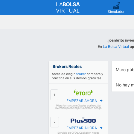
LA
BOLSA
VIRTUAL
Simulador
.joanbrito
invier
En
La Bolsa Virtual
ap
Brokers Reales
Muro púb
Antes de elegir
broker
compara y
practica en sus demos gratuitas
No hay m
EMPEZAR AHORA
Plataforma con múltiples activos. Su
inversión puede bajar. Capital en riesgo.
EMPEZAR AHORA
Servicio de CFDs. Capital en riesgo