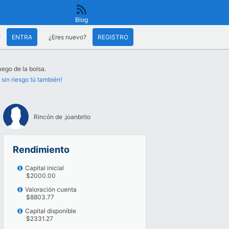
Blog
?
ENTRA
¿Eres nuevo?
REGISTRO
uego de la bolsa.
 sin riesgo tú también!
Rincón de .joanbrito
Rendimiento
Capital inicial
$2000.00
Valoración cuenta
$8803.77
Capital disponible
$2331.27