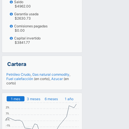
Saldo
$4962.00
Garantía usada
$2630.73
Comisiones pagadas
$0.00
Capital invertido
$3841.77
Cartera
Petróleo Crudo
,
Gas natural commodity
,
Fuel calefacción
(en corto),
Azucar
(en
corto)
1 mes
3 meses
6 meses
1 año
2%
1%
0%
-1%