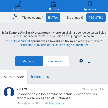
Simulador
Brokers
Aprende
¿Tienes cuenta?
ENTRA
¿Eres nuevo?
REGISTRO
Iván Zamora Aguilar (ivanzamora)
invierte en el simulador de bolsa La Bolsa
Virtual. Aquí se muestra su evolución en el juego de la bolsa.
En
La Bolsa Virtual
aprenderás a invertir en bolsa
sin arriesgar tu dinero.
¡Participa e invierte en bolsa sin riesgo tú también!
Mensajes
Rendimiento
Inversiones
Muro público
28379
29 de Junio, 2017
La acciones de las aerolíneas están subiendo te las
recomiendo en especial Lufthansa.
Mensaje en el Rincón de
ivanzamora