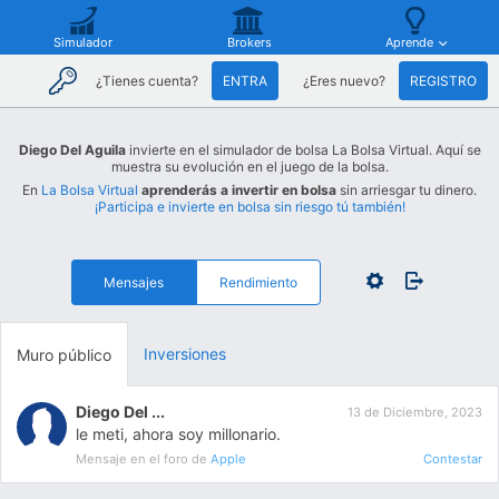
Simulador
Brokers
Aprende
¿Tienes cuenta?
ENTRA
¿Eres nuevo?
REGISTRO
Diego Del Aguila
invierte en el simulador de bolsa La Bolsa Virtual. Aquí se
muestra su evolución en el juego de la bolsa.
En
La Bolsa Virtual
aprenderás a invertir en bolsa
sin arriesgar tu dinero.
¡Participa e invierte en bolsa sin riesgo tú también!
Mensajes
Rendimiento
Inversiones
Muro público
Diego Del ...
13 de Diciembre, 2023
le meti, ahora soy millonario.
Mensaje en el foro de
Apple
Contestar