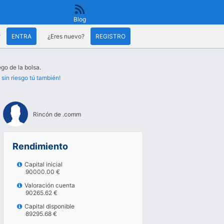
Blog
?
ENTRA
¿Eres nuevo?
REGISTRO
go de la bolsa.
 sin riesgo tú también!
Rincón de .comm
Rendimiento
Capital inicial
90000.00 €
Valoración cuenta
90265.62 €
Capital disponible
89295.68 €