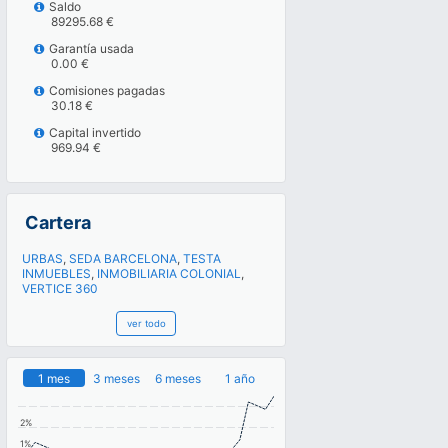
Saldo
89295.68 €
Garantía usada
0.00 €
Comisiones pagadas
30.18 €
Capital invertido
969.94 €
Cartera
URBAS
,
SEDA BARCELONA
,
TESTA
INMUEBLES
,
INMOBILIARIA COLONIAL
,
VERTICE 360
ver todo
1 mes
3 meses
6 meses
1 año
2%
1%