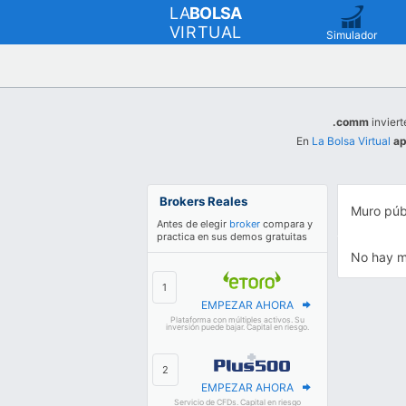
LA
BOLSA
VIRTUAL
Simulador
.comm
inviert
En
La Bolsa Virtual
ap
Brokers Reales
Muro púb
Antes de elegir
broker
compara y
practica en sus demos gratuitas
No hay m
EMPEZAR AHORA
Plataforma con múltiples activos. Su
inversión puede bajar. Capital en riesgo.
EMPEZAR AHORA
Servicio de CFDs. Capital en riesgo