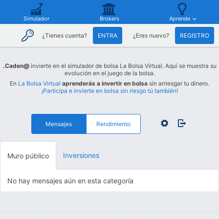
Simulador
Brokers
Aprende
¿Tienes cuenta?
ENTRA
¿Eres nuevo?
REGISTRO
.Caden@
invierte en el simulador de bolsa La Bolsa Virtual. Aquí se muestra su
evolución en el juego de la bolsa.
En
La Bolsa Virtual
aprenderás a invertir en bolsa
sin arriesgar tu dinero.
¡Participa e invierte en bolsa sin riesgo tú también!
Mensajes
Rendimiento
Inversiones
Muro público
No hay mensajes aún en esta categoría