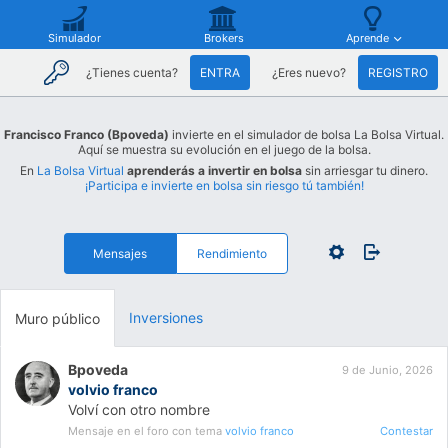
Simulador
Brokers
Aprende
¿Tienes cuenta?
ENTRA
¿Eres nuevo?
REGISTRO
Francisco Franco (Bpoveda)
invierte en el simulador de bolsa La Bolsa Virtual.
Aquí se muestra su evolución en el juego de la bolsa.
En
La Bolsa Virtual
aprenderás a invertir en bolsa
sin arriesgar tu dinero.
¡Participa e invierte en bolsa sin riesgo tú también!
Mensajes
Rendimiento
Inversiones
Muro público
Bpoveda
9 de Junio, 2026
volvio franco
Volví con otro nombre
Mensaje en el foro con tema
volvio franco
Contestar