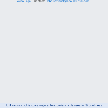
Aviso Legal
- Contacto:
labolsavirtual@labolsavirtual.com
.
Utilizamos cookies para mejorar tu experiencia de usuario. Si continúas