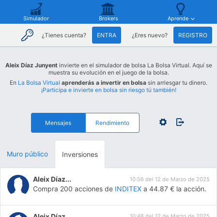
Simulador
Brokers
Aprende
¿Tienes cuenta?
ENTRA
¿Eres nuevo?
REGISTRO
Aleix Díaz Junyent
invierte en el simulador de bolsa La Bolsa Virtual. Aquí se
muestra su evolución en el juego de la bolsa.
En
La Bolsa Virtual
aprenderás a invertir en bolsa
sin arriesgar tu dinero.
¡Participa e invierte en bolsa sin riesgo tú también!
Mensajes
Rendimiento
Muro público
Inversiones
Aleix Díaz...
10:56 del 12 de Marzo de 2025
Compra 200 acciones de
INDITEX
a 44.87 € la acción.
Aleix Díaz...
10:48 del 12 de Marzo de 2025