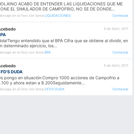
HOLA!NO ACABO DE ENTENDER LAS LIQUIDACIONES QUE ME
PONE EL SIMULADOR DE CAMPOFRIO, NO SE DE DONDE...
ensaje en el foro con tema
LIQUIDACIONES
Contestar
Acebedo
5 de Abril, 2011
BPA
ola!Tengo entendido que el BPA Cifra que se obtiene al dividir, en
n determinado ejercicio, los...
ensaje en el foro con tema
BPA
Contestar
Acebedo
5 de Abril, 2011
CFD'S DUDA
s pongo en situación:Compro 1000 acciones de Campofrio a
.100 y ahora estan a 8.200Seguidamente...
ensaje en el foro con tema
CFD'S DUDA
Contestar