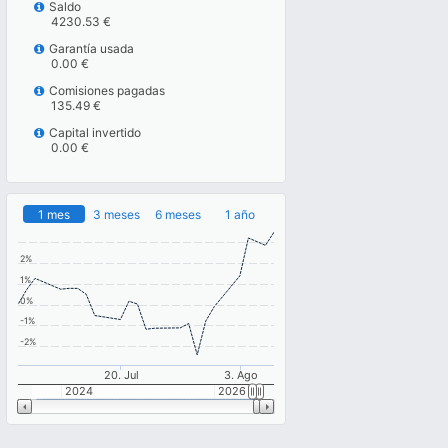
Saldo
4230.53 €
Garantía usada
0.00 €
Comisiones pagadas
135.49 €
Capital invertido
0.00 €
1 mes
3 meses
6 meses
1 año
2%
1%
0%
-1%
-2%
20. Jul
3. Ago
2024
2026