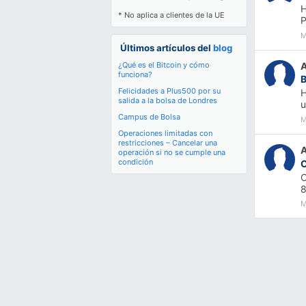
* No aplica a clientes de la UE
M
Últimos artículos del
blog
¿Qué es el Bitcoin y cómo
funciona?
Felicidades a Plus500 por su
H
salida a la bolsa de Londres
u
Campus de Bolsa
M
Operaciones limitadas con
restricciones – Cancelar una
operación si no se cumple una
condición
O
8
M