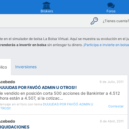
Brokers
Foros
¿Tienes cuenta
te en el simulador de bolsa La Bolsa Virtual. Aquí se muestra su evolución en el j
renderás a invertir en bolsa
sin arriesgar tu dinero.
¡Participa e invierte en bolsa
Inversiones
lico
Acebedo
6 de Julio, 2011
DUUUDAS POR FAVÓÓ ADMIN U OTROS!!
e vendido en posición corta 500 acciones de Bankinter a 4.512
hora están a 4.507, si la cotizac...
ensaje en el foro con tema
DUUUDAS POR FAVÓÓ ADMIN U
Contestar
TROS!!
Acebedo
6 de Abril, 2011
LIQUIDACIONES