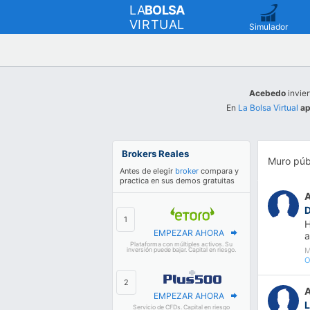
LA
BOLSA
VIRTUAL
Simulador
Acebedo
invier
En
La Bolsa Virtual
ap
Brokers Reales
Muro púb
Antes de elegir
broker
compara y
practica en sus demos gratuitas
H
EMPEZAR AHORA
a
Plataforma con múltiples activos. Su
M
inversión puede bajar. Capital en riesgo.
O
EMPEZAR AHORA
Servicio de CFDs. Capital en riesgo