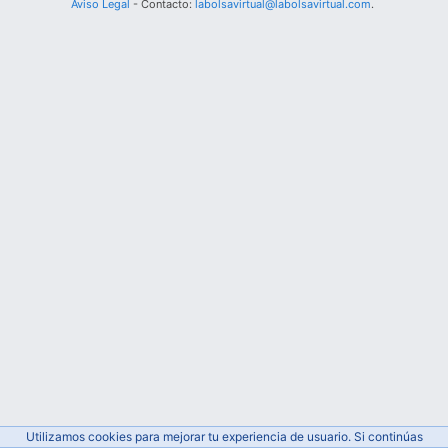
Aviso Legal
- Contacto:
labolsavirtual@labolsavirtual.com
.
Utilizamos cookies para mejorar tu experiencia de usuario. Si continúas