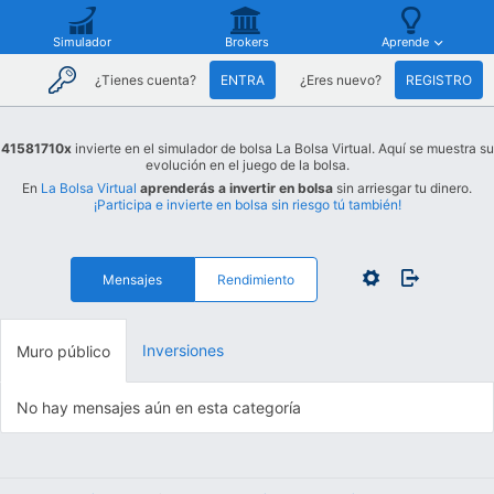
Simulador
Brokers
Aprende
¿Tienes cuenta?
ENTRA
¿Eres nuevo?
REGISTRO
41581710x
invierte en el simulador de bolsa La Bolsa Virtual. Aquí se muestra su
evolución en el juego de la bolsa.
En
La Bolsa Virtual
aprenderás a invertir en bolsa
sin arriesgar tu dinero.
¡Participa e invierte en bolsa sin riesgo tú también!
Mensajes
Rendimiento
Inversiones
Muro público
No hay mensajes aún en esta categoría