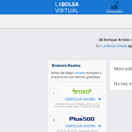
LA
BOLSA
VIRTUAL
Simulador
3B Enrique Arriola
i
En
La Bolsa Virtual
ap
Brokers Reales
Muro púb
Antes de elegir
broker
compara y
practica en sus demos gratuitas
No hay m
EMPEZAR AHORA
Plataforma con múltiples activos. Su
inversión puede bajar. Capital en riesgo.
EMPEZAR AHORA
Servicio de CFDs. Capital en riesgo