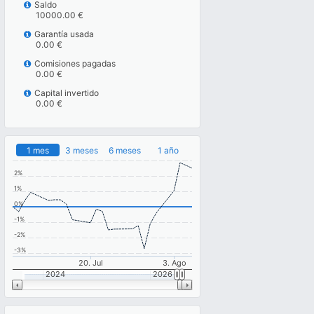
Saldo
10000.00 €
Garantía usada
0.00 €
Comisiones pagadas
0.00 €
Capital invertido
0.00 €
1 mes
3 meses
6 meses
1 año
2%
1%
0%
-1%
-2%
-3%
20. Jul
3. Ago
2024
2026