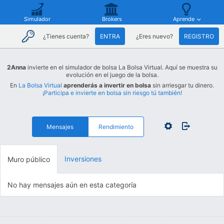
Simulador
Brokers
Aprende
¿Tienes cuenta?
ENTRA
¿Eres nuevo?
REGISTRO
2Anna
invierte en el simulador de bolsa La Bolsa Virtual. Aquí se muestra su
evolución en el juego de la bolsa.
En
La Bolsa Virtual
aprenderás a invertir en bolsa
sin arriesgar tu dinero.
¡Participa e invierte en bolsa sin riesgo tú también!
Mensajes
Rendimiento
Inversiones
Muro público
No hay mensajes aún en esta categoría