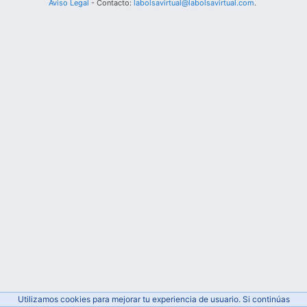
Aviso Legal
- Contacto:
labolsavirtual@labolsavirtual.com
.
Utilizamos cookies para mejorar tu experiencia de usuario. Si continúas