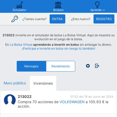
Simulador
Brokers
Aprende
¿Tienes cuenta?
ENTRA
¿Eres nuevo?
REGISTRO
213022
invierte en el simulador de bolsa La Bolsa Virtual. Aquí se muestra su
evolución en el juego de la bolsa.
En
La Bolsa Virtual
aprenderás a invertir en bolsa
sin arriesgar tu dinero.
¡Participa e invierte en bolsa sin riesgo tú también!
Mensajes
Rendimiento
Muro público
Inversiones
213022
07:02 del 18 de Junio de 2024
Compra 70 acciones de
VOLKSWAGEN
a 105.93 € la
acción.